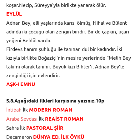
koşar.Necip, Süreyya’yla birlikte yanarak ölür.
EYLÜL
Adnan Bey, elli yaşlarında karısı ölmüş, Nihal ve Bülent
adında iki çocuğu olan zengin biridir. Bir de çapkın, uçarı
yeğeni Behlül vardır.
Firdevs hanım şuhluğu ile tanınan dul bir kadındır. İki
kızıyla birlikte Boğaziçi’nin mesire yerlerinde “Melih Bey
takımı olarak tanınır. Büyük kızı Bihter’i, Adnan Bey’le
zenginliği için evlendirir.
AŞK-I EMNU
S.8.Aşağıdaki ilkleri karşısına yazınız.10p
İntibah
İlk
MODERN ROMAN
Araba Sevdası
İlk
REAİST ROMAN
Sahra İlk
PASTORAL ŞİİR
Decameron
DÜNYA ED. İLK ÖYKÜ