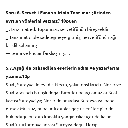
Soru 6. Servet-i Fünun şiirinin Tanzimat şiirinden
ayrılan yönlerini yazınız? 10puan
_ .Tanzimat ed. Toplumsal, servetifünün bireyseldir
_ Tanzimat dilde sadeleşmeye gitmiş, Servetifünün ağır
bir dil kullanmış
— tema ve knular farklıaşmıştır.
S.7.Aşağıda bahsedilen eserlerin adını ve yazarlarını
yazınız.10p
Suat, Süreyya ile evlidir. Necip, yakın dostlarıdır. Necip ve
Suat arasında bir aşk doğar.Birbirlerine açılamazlar.Suat,
kocası Süreyya’ya; Necip de arkadaşı Süreyya’ya ihanet
etmez.Mutsuz, bunalımlı günler geçirirler.Necip’in de
bulunduğu bir gün konakta yangın çıkar.içeride kalan
Suat’ı kurtarmaya kocası Süreyya değil, Necip