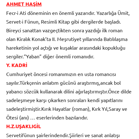
AHMET HAŞİM
Fecr-i Ati döneminin en önemli yazarıdır. Yazarlığa Ümit,
Servet-i Fünun, Resimli Kitap gibi dergilerde başladı.
Bireyci sanattan vazgeçtikten sonra yazdığı ilk roman
olan Kiralık Konak’ta II. Meşrutiyet yıllarında Batılılaşma
hareketinin yol açtığı ve kuşaklar arasındaki kopukluğu
sergiler.”Yaban” diğer önemli romanıdır.
Y. KADRİ
Cumhuriyet öncesi romanımızın en usta romancısı
sayılır.Türkçenin anlatım gücünü araştırmış,ancak bol
yabancı sözcük kullanarak dilini ağırlaştırmıştır.Önce dilde
sadeleşmeye karşı çıkarken sonraları kendi yapıtlarını
sadeleştirmiştir.Kırık Hayatlar (roman), Kırk Yıl,Saray ve
Ötesi (anı) … eserlerinden bazılarıdır.
H.Z.UŞAKLIGİL
Servetifünun şairlerindendir.Şiirleri ve sanat anlatışı