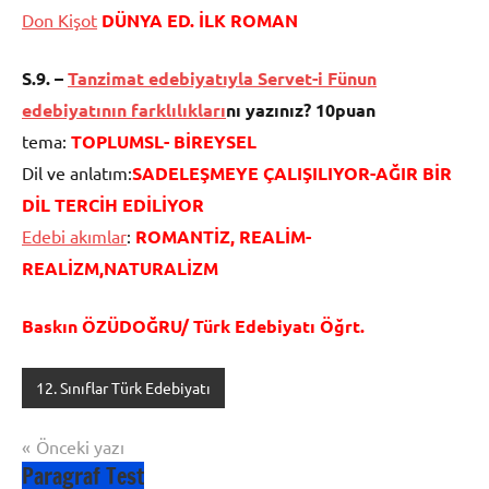
Don Kişot
DÜNYA ED. İLK ROMAN
S.9. –
Tanzimat edebiyatıyla Servet-i Fünun
edebiyatının farklılıkları
nı yazınız? 10puan
tema:
TOPLUMSL- BİREYSEL
Dil ve anlatım:
SADELEŞMEYE ÇALIŞILIYOR-AĞIR BİR
DİL TERCİH EDİLİYOR
Edebi akımlar
:
ROMANTİZ, REALİM-
REALİZM,NATURALİZM
Baskın ÖZÜDOĞRU/ Türk Edebiyatı Öğrt.
12. Sınıflar Türk Edebiyatı
Yazı
Önceki yazı
Paragraf Test
gezinmesi