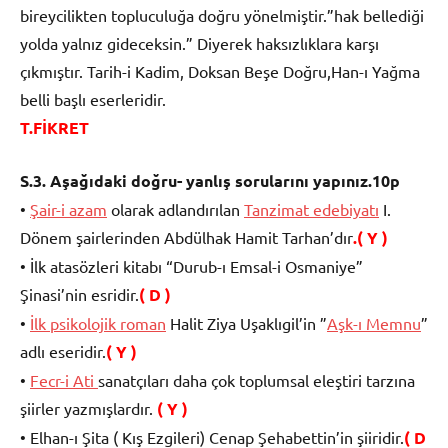
bireycilikten topluculuğa doğru yönelmiştir.”hak bellediği
yolda yalnız gideceksin.” Diyerek haksızlıklara karşı
çıkmıştır. Tarih-i Kadim, Doksan Beşe Doğru,Han-ı Yağma
belli başlı eserleridir.
T.FİKRET
S.3. Aşağıdaki doğru- yanlış sorularını yapınız.10p
•
Şair-i azam
olarak adlandırılan
Tanzimat edebiyatı
I.
Dönem şairlerinden Abdülhak Hamit Tarhan’dır
.( Y )
• İlk atasözleri kitabı “Durub-ı Emsal-i Osmaniye”
Şinasi’nin esridir.
( D )
•
İlk psikolojik roman
Halit Ziya Uşaklıgil’in ”
Aşk-ı Memnu
”
adlı eseridir.
( Y )
•
Fecr-i Ati
sanatçıları daha çok toplumsal eleştiri tarzına
şiirler yazmışlardır.
( Y )
• Elhan-ı Şita ( Kış Ezgileri) Cenap Şehabettin’in şiiridir.
( D