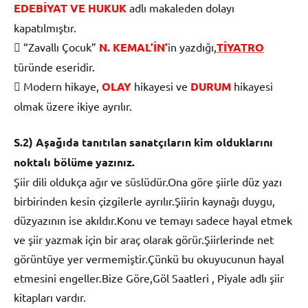
EDEBİYAT VE HUKUK
adlı makaleden dolayı
kapatılmıştır.
 “Zavallı Çocuk”
N. KEMAL’İN’
in yazdığı,
TİYATRO
türünde eseridir.
 Modern hikaye,
OLAY
hikayesi ve
DURUM
hikayesi
olmak üzere ikiye ayrılır.
S.2) Aşağıda tanıtılan sanatçıların kim olduklarını
noktalı bölüme yazınız.
Şiir dili oldukça ağır ve süslüdür.Ona göre şiirle düz yazı
birbirinden kesin çizgilerle ayrılır.Şiirin kaynağı duygu,
düzyazının ise akıldır.Konu ve temayı sadece hayal etmek
ve şiir yazmak için bir araç olarak görür.Şiirlerinde net
görüntüye yer vermemiştir.Çünkü bu okuyucunun hayal
etmesini engeller.Bize Göre,Göl Saatleri , Piyale adlı şiir
kitapları vardır.