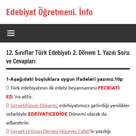
İçeriğe
Edebiyat Öğretmeni. İnfo
geç
Türkçe,
Türk
Dili
ve
Edebiyatı
12. Sınıflar Türk Edebiyatı 2. Dönem 1. Yazılı Soru
Öğretmenlerinin
Kaynak
ve Cevapları
Sitesi
1-Aşağıdaki boşluklara uygun ifadeleri yazınız.10p
 Türk edebiyatının ilk edebi beyannamesi
FECRİATİ
ED
.’na aittir.

Servetifünun Dönemi
, edebiyatımıza getirdiği yenilikler
sebebiyle
EDEİYATICEDİDE
Dönemi olarak da
adlandırılır.

Servet-i Fünun Dergisi
Hüseyin Cahit
’in yazdığı